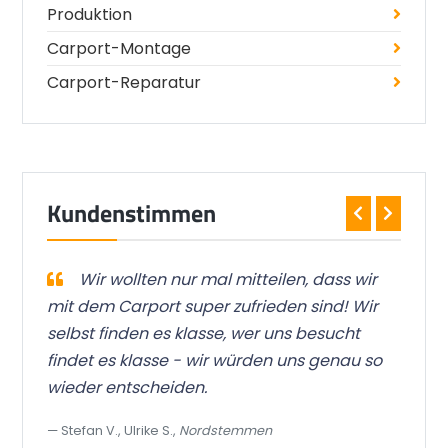
Produktion
Carport-Montage
Carport-Reparatur
Kundenstimmen
 ist
Wir wollten nur mal mitteilen, dass wir
bar
mit dem Carport super zufrieden sind! Wir
wor
selbst finden es klasse, wer uns besucht
Qua
findet es klasse - wir würden uns genau so
gre
wieder entscheiden.
das
Stefan V., Ulrike S.,
Nordstemmen
To