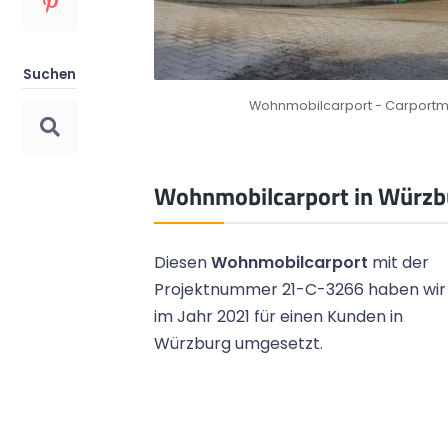
Top Preis-Leistungs-Verhältnis
Bild 1
Suchen
Das Preis-Leistungs-Verhältnis überzeugt
Wohnmobilcarport - Carportma
unsere Kunden immer wieder.
Wohnmobilcarport in Würzb
Diesen
Wohnmobilcarport
mit der
Projektnummer 21-C-3266 haben wir
im Jahr 2021 für einen Kunden in
Würzburg umgesetzt.