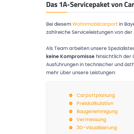
Das 1A-Servicepaket von Ca
Bei diesem
Wohnmobilcarport
in Bay
zahlreiche Serviceleistungen von der
Als Team arbeiten unsere Spezialisten
keine Kompromisse
hinsichtlich der 
Ausführungen in technischer und ästh
mehr über unsere Leistungen:
 die Umsetzung und die
Das Gartenhaus ist fertig un
 hat uns sehr gefallen
aus. Vielen Dank für das schö
Carportplanung
icher weiter empfehlen!
die tolle Arbeit der Monteure.
Preiskalkulation
Baugenehmigung
Peter M.,
Mülheim
Vermessung
3D-Visualisierung