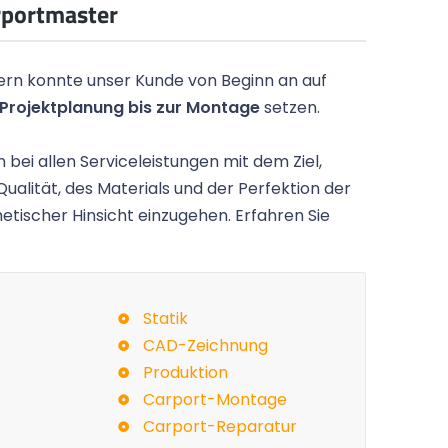
rportmaster
ern konnte unser Kunde von Beginn an auf
Projektplanung bis zur Montage
setzen.
 bei allen Serviceleistungen mit dem Ziel,
Qualität, des Materials und der Perfektion der
etischer Hinsicht einzugehen. Erfahren Sie
d sieht toll
Kurze Zwischenmeldung: Das Carport
ne Haus und
sehr schön geworden und passt wunder
Statik
auf das Grundstück.
CAD-Zeichnung
Produktion
Gunnar P.,
Hamburg
Carport-Montage
Carport-Reparatur