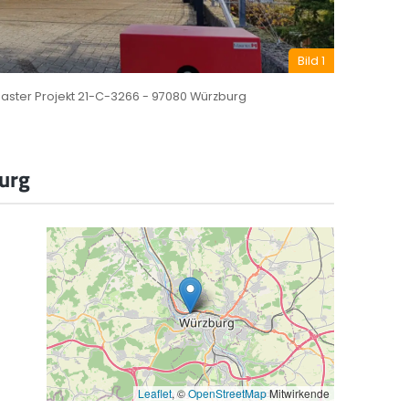
Keine Anzahlungen
Bild 2
Bezahlung der Rechnung erst nach Lieferung
ster Projekt 21-C-3266 - 97080 Würzburg
und Montage.
urg
Leaflet
, ©
OpenStreetMap
Mitwirkende