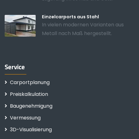
Einzelcarports aus Stahl
In vielen modernen Varianten aus
Metall nach Maß hergestellt.
Service
Carportplanung
Preiskalkulation
Baugenehmigung
Vermessung
3D-Visualisierung