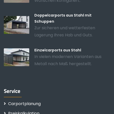
Wünschen konfiguriert.
Doppelcarports aus Stahl mit
Schuppen
Zur sicheren und wetterfesten
Lagerung Ihres Hab und Guts.
Einzelcarports aus Stahl
In vielen modernen Varianten aus
Metall nach Maß hergestellt.
Service
Carportplanung
Preiskalkulation