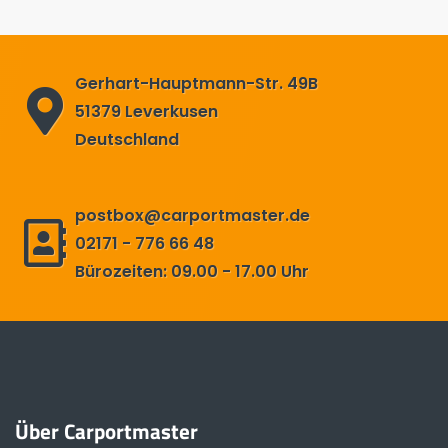
Gerhart-Hauptmann-Str. 49B
51379 Leverkusen
Deutschland
postbox@carportmaster.de
02171 - 776 66 48
Bürozeiten: 09.00 - 17.00 Uhr
Über Carportmaster