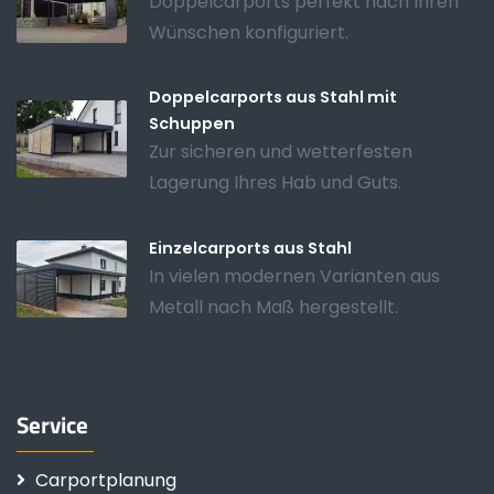
Doppelcarports perfekt nach Ihren
Wünschen konfiguriert.
Doppelcarports aus Stahl mit
Schuppen
Zur sicheren und wetterfesten
Lagerung Ihres Hab und Guts.
Einzelcarports aus Stahl
In vielen modernen Varianten aus
Metall nach Maß hergestellt.
Service
Carportplanung