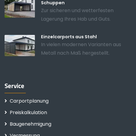
Schuppen
Zur sicheren und wetterfesten
Lagerung Ihres Hab und Guts.
Einzelcarports aus Stahl
In vielen modernen Varianten aus
Metall nach Maß hergestellt.
Service
Carportplanung
Preiskalkulation
Baugenehmigung
Vermessung