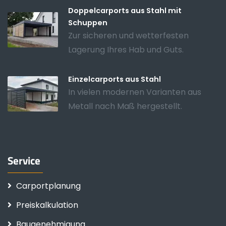
Doppelcarports aus Stahl mit
Schuppen
Zur sicheren und wetterfesten
Lagerung Ihres Hab und Guts.
Einzelcarports aus Stahl
In vielen modernen Varianten aus
Metall nach Maß hergestellt.
Service
Carportplanung
Preiskalkulation
Baugenehmigung