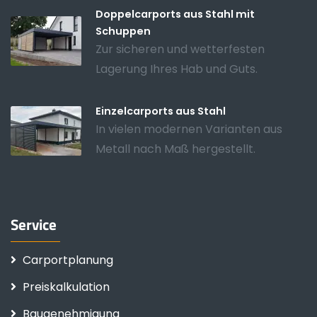
Doppelcarports aus Stahl mit
Schuppen
Zur sicheren und wetterfesten
Lagerung Ihres Hab und Guts.
Einzelcarports aus Stahl
In vielen modernen Varianten aus
Metall nach Maß hergestellt.
Service
Carportplanung
Preiskalkulation
Baugenehmigung