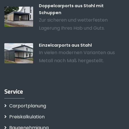
Doppelcarports aus Stahl mit
Schuppen
Zur sicheren und wetterfesten
Lagerung Ihres Hab und Guts.
Einzelcarports aus Stahl
In vielen modernen Varianten aus
Metall nach Maß hergestellt.
Service
Carportplanung
Preiskalkulation
Baugenehmigung