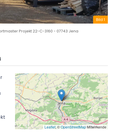
Keine Anzahlungen
Bild 2
Bezahlung der Rechnung erst nach Lieferung
rtmaster Projekt 22-C-3160 - 07743 Jena
und Montage.
a
r
a
ekt
Leaflet
, ©
OpenStreetMap
Mitwirkende