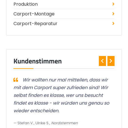
Produktion
Carport-Montage
Carport-Reparatur
Kundenstimmen
 ist
Wir wollten nur mal mitteilen, dass wir
bar
mit dem Carport super zufrieden sind! Wir
wor
selbst finden es klasse, wer uns besucht
Qua
findet es klasse - wir würden uns genau so
gre
wieder entscheiden.
das
Stefan V., Ulrike S.,
Nordstemmen
To