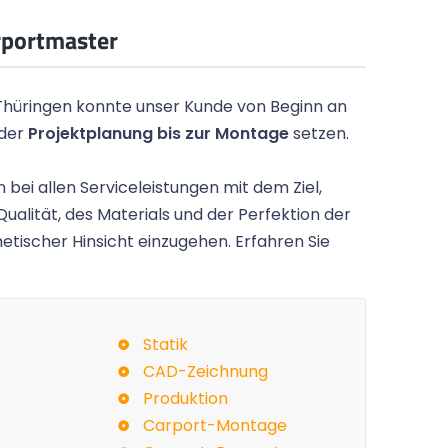
rportmaster
Thüringen konnte unser Kunde von Beginn an
 der
Projektplanung bis zur Montage
setzen.
 bei allen Serviceleistungen mit dem Ziel,
Qualität, des Materials und der Perfektion der
etischer Hinsicht einzugehen. Erfahren Sie
d sieht toll
Kurze Zwischenmeldung: Das Carport
ne Haus und
sehr schön geworden und passt wunder
auf das Grundstück.
Statik
CAD-Zeichnung
Gunnar P.,
Hamburg
Produktion
Carport-Montage