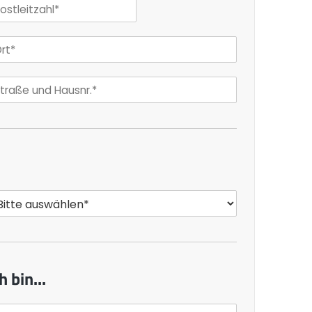
h bin...