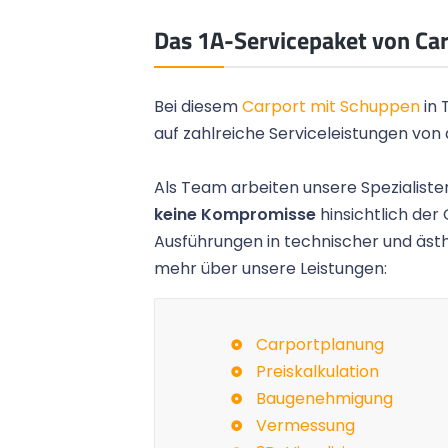
Das 1A-Servicepaket von Ca
Bei diesem
Carport mit Schuppen
in 
auf zahlreiche Serviceleistungen von
Als Team arbeiten unsere Spezialisten
keine Kompromisse
hinsichtlich der 
Ausführungen in technischer und ästh
mehr über unsere Leistungen:
 die Umsetzung und die
Das Gartenhaus ist fertig un
 hat uns sehr gefallen
aus. Vielen Dank für das schö
icher weiter empfehlen!
die tolle Arbeit der Monteure.
Carportplanung
Preiskalkulation
Peter M.,
Mülheim
Baugenehmigung
Vermessung