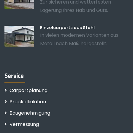
Zur sicheren und wetterfesten
Lagerung Ihres Hab und Guts.
Einzelcarports aus Stahl
In vielen modernen Varianten aus
Metall nach Maß hergestellt.
Service
Carportplanung
Preiskalkulation
Baugenehmigung
Vermessung