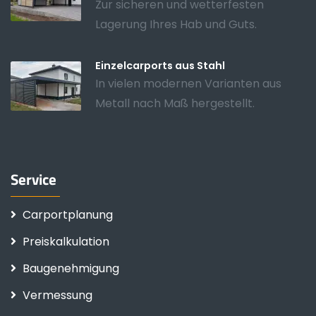
Zur sicheren und wetterfesten
Lagerung Ihres Hab und Guts.
Einzelcarports aus Stahl
In vielen modernen Varianten aus
Metall nach Maß hergestellt.
Service
Carportplanung
Preiskalkulation
Baugenehmigung
Vermessung