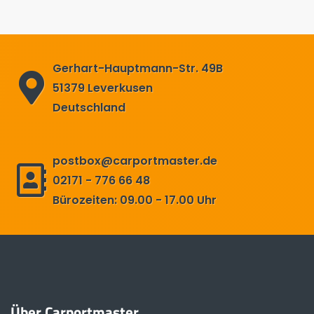
Gerhart-Hauptmann-Str. 49B
51379 Leverkusen
Deutschland
postbox@carportmaster.de
02171 - 776 66 48
Bürozeiten: 09.00 - 17.00 Uhr
Über Carportmaster