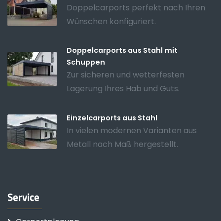
Doppelcarports perfekt nach Ihren
Wünschen konfiguriert.
Doppelcarports aus Stahl mit
Schuppen
Zur sicheren und wetterfesten
Lagerung Ihres Hab und Guts.
Einzelcarports aus Stahl
In vielen modernen Varianten aus
Metall nach Maß hergestellt.
Service