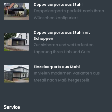
Doppelcarports aus Stahl
Doppelcarports perfekt nach Ihren
Wünschen konfiguriert.
Doppelcarports aus Stahl mit
Schuppen
Zur sicheren und wetterfesten
Lagerung Ihres Hab und Guts.
Einzelcarports aus Stahl
In vielen modernen Varianten aus
Metall nach Maß hergestellt.
Service