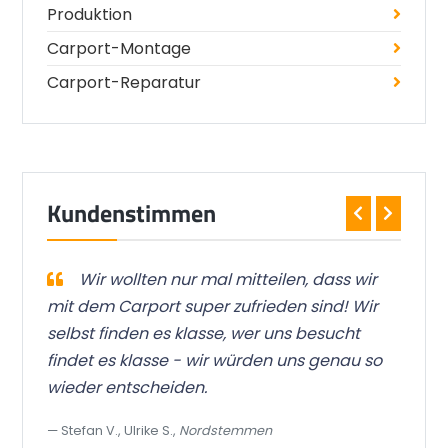
Produktion
Carport-Montage
Carport-Reparatur
Kundenstimmen
 ist
Wir wollten nur mal mitteilen, dass wir
bar
mit dem Carport super zufrieden sind! Wir
wor
selbst finden es klasse, wer uns besucht
Qua
findet es klasse - wir würden uns genau so
gre
wieder entscheiden.
das
Stefan V., Ulrike S.,
Nordstemmen
To