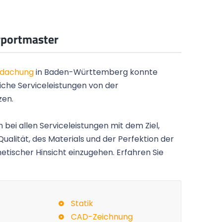
rportmaster
rdachung
in Baden-Württemberg konnte
iche Serviceleistungen von der
zen.
 bei allen Serviceleistungen mit dem Ziel,
d sieht toll
Kurze Zwischenmeldung: Das Carport
Qualität, des Materials und der Perfektion der
ne Haus und
sehr schön geworden und passt wunder
etischer Hinsicht einzugehen. Erfahren Sie
auf das Grundstück.
Gunnar P.,
Hamburg
Statik
CAD-Zeichnung