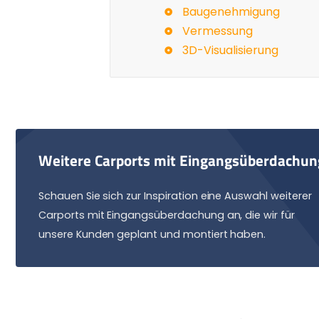
Baugenehmigung
Vermessung
3D-Visualisierung
Weitere Carports mit Eingangsüberdachun
Schauen Sie sich zur Inspiration eine Auswahl weiterer
Carports mit Eingangsüberdachung an, die wir für
unsere Kunden geplant und montiert haben.