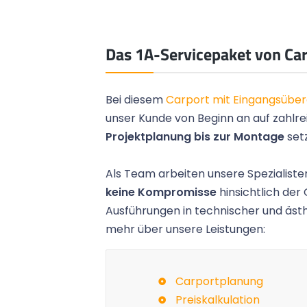
Das 1A-Servicepaket von Ca
Bei diesem
Carport mit Eingangsübe
unser Kunde von Beginn an auf zahlre
Projektplanung bis zur Montage
set
Als Team arbeiten unsere Spezialisten
 die Umsetzung und die
Das Gartenhaus ist fertig un
keine Kompromisse
hinsichtlich der 
 hat uns sehr gefallen
aus. Vielen Dank für das schö
Ausführungen in technischer und ästh
icher weiter empfehlen!
die tolle Arbeit der Monteure.
mehr über unsere Leistungen:
Peter M.,
Mülheim
Carportplanung
Preiskalkulation