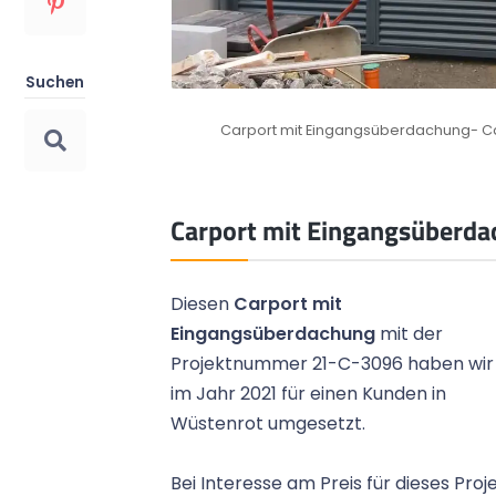
Top Preis-Leistungs-Verhältnis
Suchen
Bild 1
Das Preis-Leistungs-Verhältnis überzeugt
unsere Kunden immer wieder.
Carport mit Eingangsüberdachung- Ca
Carport mit Eingangsüberda
Diesen
Carport mit
Eingangsüberdachung
mit der
Projektnummer 21-C-3096 haben wir
im Jahr 2021 für einen Kunden in
Wüstenrot umgesetzt.
Bei Interesse am Preis für dieses Proj