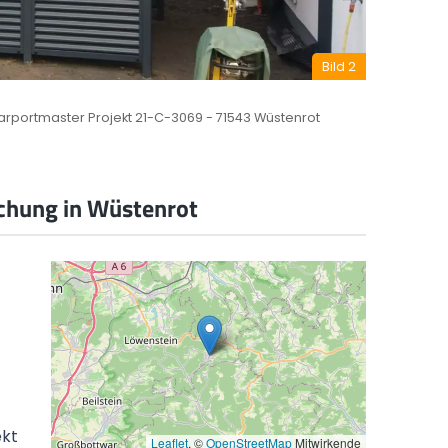
Keine Anzahlungen
Bild 2
Bezahlung der Rechnung erst nach Lieferung
und Montage.
rportmaster Projekt 21-C-3069 - 71543 Wüstenrot
chung in Wüstenrot
ekt
Leaflet
, ©
OpenStreetMap
Mitwirkende