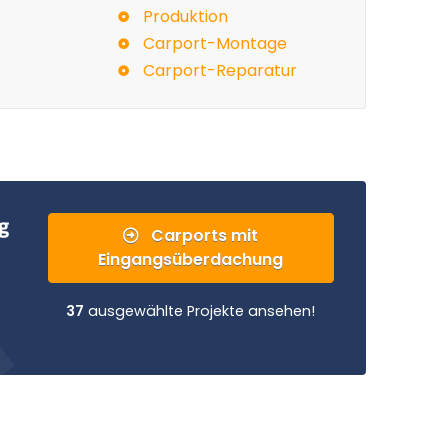
Produktion
Carport-Montage
Carport-Reparatur
g
Carports mit
Eingangsüberdachung
37
ausgewählte Projekte ansehen!