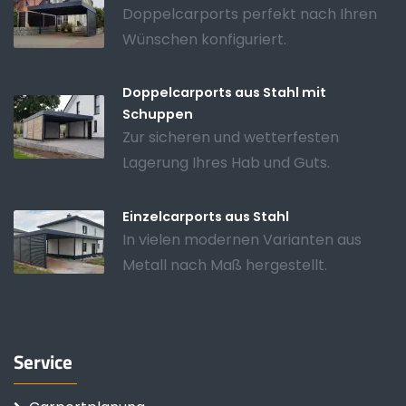
Doppelcarports perfekt nach Ihren
Wünschen konfiguriert.
Doppelcarports aus Stahl mit
Schuppen
Zur sicheren und wetterfesten
Lagerung Ihres Hab und Guts.
Einzelcarports aus Stahl
In vielen modernen Varianten aus
Metall nach Maß hergestellt.
Service