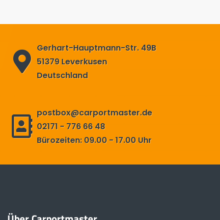
Gerhart-Hauptmann-Str. 49B
51379 Leverkusen
Deutschland
postbox@carportmaster.de
02171 - 776 66 48
Bürozeiten: 09.00 - 17.00 Uhr
Über Carportmaster