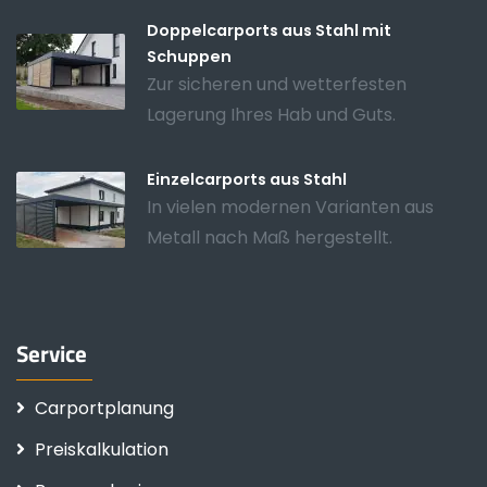
Doppelcarports aus Stahl mit
Schuppen
Zur sicheren und wetterfesten
Lagerung Ihres Hab und Guts.
Einzelcarports aus Stahl
In vielen modernen Varianten aus
Metall nach Maß hergestellt.
Service
Carportplanung
Preiskalkulation