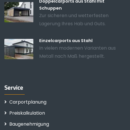
Doppelcarports aus Stahl mit
Schuppen
Zur sicheren und wetterfesten
Lagerung Ihres Hab und Guts.
Einzelcarports aus Stahl
In vielen modernen Varianten aus
Metall nach Maß hergestellt.
Service
Carportplanung
Preiskalkulation
Baugenehmigung