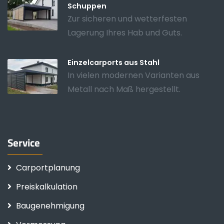
Schuppen
Zur sicheren und wetterfesten
Lagerung Ihres Hab und Guts.
Einzelcarports aus Stahl
In vielen modernen Varianten aus
Metall nach Maß hergestellt.
Service
Carportplanung
Preiskalkulation
Baugenehmigung