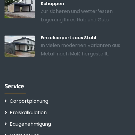
Schuppen
Zur sicheren und wetterfesten
Lagerung Ihres Hab und Guts.
Einzelcarports aus Stahl
In vielen modernen Varianten aus
Metall nach Maß hergestellt.
Service
Carportplanung
Preiskalkulation
Baugenehmigung