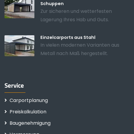
Schuppen
Zur sicheren und wetterfesten
Lagerung Ihres Hab und Guts.
Einzelcarports aus Stahl
In vielen modernen Varianten aus
Metall nach Maß hergestellt.
Service
Carportplanung
Preiskalkulation
Baugenehmigung