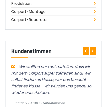
Produktion
Carport-Montage
Carport-Reparatur
Kundenstimmen
 ist
Wir wollten nur mal mitteilen, dass wir
bar
mit dem Carport super zufrieden sind! Wir
wor
selbst finden es klasse, wer uns besucht
Qua
findet es klasse - wir würden uns genau so
gre
wieder entscheiden.
das
Stefan V., Ulrike S.,
Nordstemmen
To