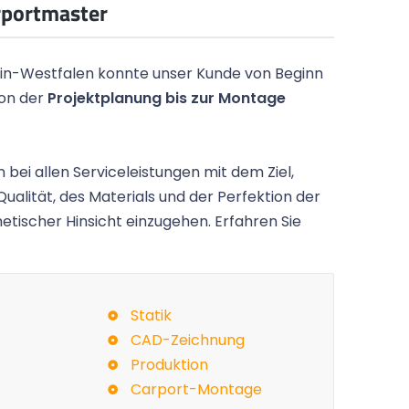
rportmaster
in-Westfalen konnte unser Kunde von Beginn
von der
Projektplanung bis zur Montage
 bei allen Serviceleistungen mit dem Ziel,
Qualität, des Materials und der Perfektion der
etischer Hinsicht einzugehen. Erfahren Sie
d sieht toll
Kurze Zwischenmeldung: Das Carport
ne Haus und
sehr schön geworden und passt wunder
auf das Grundstück.
Statik
CAD-Zeichnung
Gunnar P.,
Hamburg
Produktion
Carport-Montage