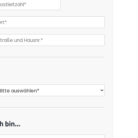
h bin...