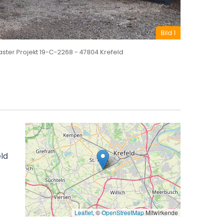
Keine Anzahlungen
Bild 2
Bezahlung der Rechnung erst nach Lieferung
ter Projekt 19-C-2268 - 47804 Krefeld
und Montage.
eld
Leaflet
, ©
OpenStreetMap
Mitwirkende