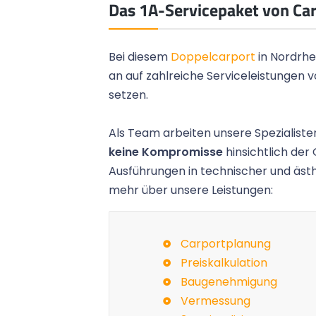
Das 1A-Servicepaket von Ca
Bei diesem
Doppelcarport
in Nordrhe
an auf zahlreiche Serviceleistungen 
setzen.
Als Team arbeiten unsere Spezialisten
keine Kompromisse
hinsichtlich der 
Ausführungen in technischer und ästh
mehr über unsere Leistungen:
 die Umsetzung und die
Das Gartenhaus ist fertig un
 hat uns sehr gefallen
aus. Vielen Dank für das schö
icher weiter empfehlen!
die tolle Arbeit der Monteure.
Carportplanung
Preiskalkulation
Peter M.,
Mülheim
Baugenehmigung
Vermessung