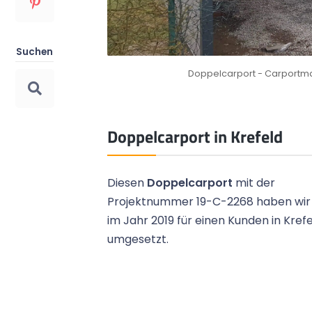
Top Preis-Leistungs-Verhältnis
Bild 1
Suchen
Das Preis-Leistungs-Verhältnis überzeugt
Doppelcarport - Carportmas
unsere Kunden immer wieder.
Doppelcarport in Krefeld
Diesen
Doppelcarport
mit der
Projektnummer 19-C-2268 haben wir
im Jahr 2019 für einen Kunden in Kref
umgesetzt.